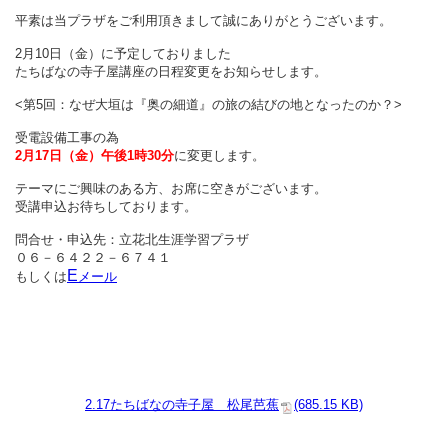
平素は当プラザをご利用頂きまして誠にありがとうございます。
2月10日（金）に予定しておりました
たちばなの寺子屋講座の日程変更をお知らせします。
<第5回：なぜ大垣は『奥の細道』の旅の結びの地となったのか？>
受電設備工事の為
2月17日（金）午後1時30分
に変更します。
テーマにご興味のある方、お席に空きがございます。
受講申込お待ちしております。
問合せ・申込先：立花北生涯学習プラザ
０６－６４２２－６７４１
E
もしくは
メ
ー
ル
2.17たちばなの寺子屋＿松尾芭蕉
(685.15 KB)